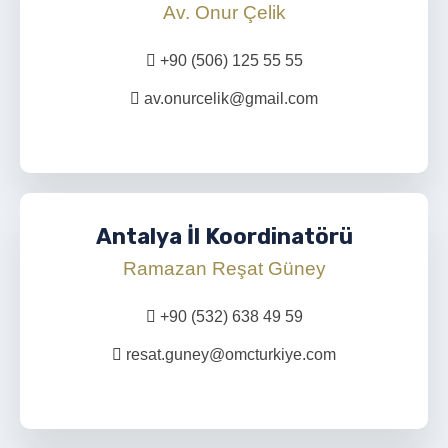
Av. Onur Çelik
+90 (506) 125 55 55
av.onurcelik@gmail.com
Antalya İl Koordinatörü
Ramazan Reşat Güney
+90 (532) 638 49 59
resat.guney@omcturkiye.com