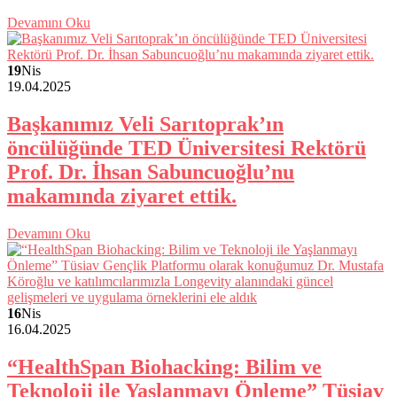
Devamını Oku
19
Nis
19.04.2025
Başkanımız Veli Sarıtoprak’ın
öncülüğünde TED Üniversitesi Rektörü
Prof. Dr. İhsan Sabuncuoğlu’nu
makamında ziyaret ettik.
Devamını Oku
16
Nis
16.04.2025
“HealthSpan Biohacking: Bilim ve
Teknoloji ile Yaşlanmayı Önleme” Tüsiav