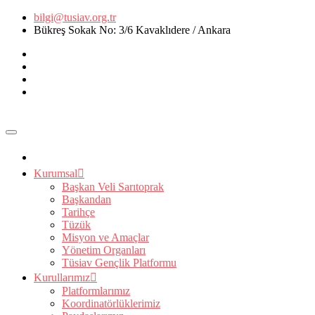
bilgi@tusiav.org.tr
Bükreş Sokak No: 3/6 Kavaklıdere / Ankara
Kurumsal
Başkan Veli Sarıtoprak
Başkandan
Tarihçe
Tüzük
Misyon ve Amaçlar
Yönetim Organları
Tüsiav Gençlik Platformu
Kurullarımız
Platformlarımız
Koordinatörlüklerimiz