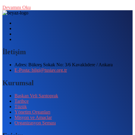
Devamını Oku
İletişim
Adres: Bükreş Sokak No: 3/6 Kavaklıdere / Ankara
E-Posta: bilgi@tusiav.org.tr
Kurumsal
Başkan Veli Sarıtoprak
Tarihçe
Tüzük
Yönetim Organları
Misyon ve Amaçlar
Organizasyon Şeması