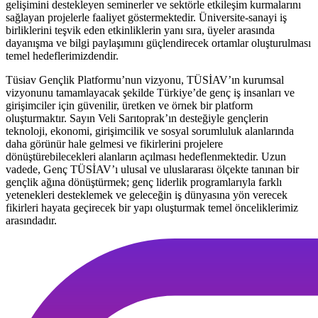
gelişimini destekleyen seminerler ve sektörle etkileşim kurmalarını
sağlayan projelerle faaliyet göstermektedir. Üniversite-sanayi iş
birliklerini teşvik eden etkinliklerin yanı sıra, üyeler arasında
dayanışma ve bilgi paylaşımını güçlendirecek ortamlar oluşturulması
temel hedeflerimizdendir.
Tüsiav Gençlik Platformu’nun vizyonu, TÜSİAV’ın kurumsal
vizyonunu tamamlayacak şekilde Türkiye’de genç iş insanları ve
girişimciler için güvenilir, üretken ve örnek bir platform
oluşturmaktır. Sayın Veli Sarıtoprak’ın desteğiyle gençlerin
teknoloji, ekonomi, girişimcilik ve sosyal sorumluluk alanlarında
daha görünür hale gelmesi ve fikirlerini projelere
dönüştürebilecekleri alanların açılması hedeflenmektedir. Uzun
vadede, Genç TÜSİAV’ı ulusal ve uluslararası ölçekte tanınan bir
gençlik ağına dönüştürmek; genç liderlik programlarıyla farklı
yetenekleri desteklemek ve geleceğin iş dünyasına yön verecek
fikirleri hayata geçirecek bir yapı oluşturmak temel önceliklerimiz
arasındadır.