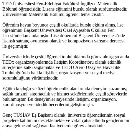
TED Üniversitesi Fen-Edebiyat Fakültesi İngilizce Matematik
Bölümü öğrencisidir. Lisans eğitimini burslu olarak sürdürmektedir.
Üniversitenin Matematik Bölümü öğrenci temsilcisidir.
Öğrenim hayatı boyunca çeşitli okullarda burslu eğitim almış, lise
öğrenimini Başkent Üniversitesi Özel Ayşeabla Okulları Fen
Lisesi’nde tamamlamıştır. Lise dönemini Başkent Üniversitesi’nde
lisanslı satranç oyuncusu olarak ve kompozisyon yarışma derecesi
ile geçirmiştir.
Üniversite içinde çeşitli öğrenci topluluklarında görev almış; şu anda
TEDx organizasyonlarında İletişim Koordinatörü olarak etkinlik
süreçlerine katkı sağlamakta ve TEDU Aero Uzay ve Havacılık
Topluluğu’nda halkla ilişkiler, organizasyon ve sosyal medya
sorumluluğunu yürütmektedir.
Eğitim koçluğu ve özel öğretmenlik alanlarında deneyim kazanmış;
sağlık turizmi, sigortacılık ve hizmet sektörlerinde çeşitli görevlerde
bulunmuştur. Bu deneyimler sayesinde iletişim, organizasyon,
koordinasyon ve liderlik becerilerini geliştirmiştir.
Genç TÜSİAV Eş Başkanı olarak, üniversite öğrencilerinin sosyal
projelere katılımını desteklemekte ve vakıf çatısı altında gençlerin bir
araya gelmesini sağlayan faaliyetlerde görev almaktadır.