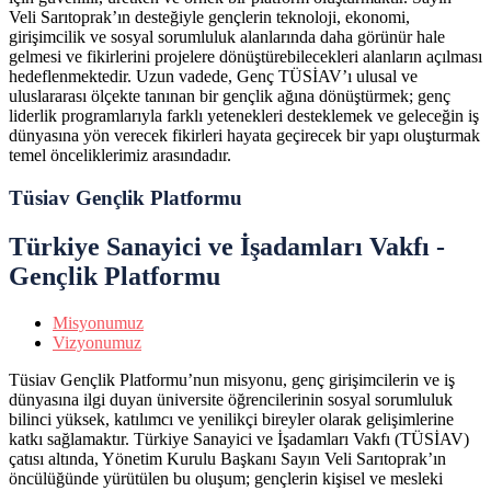
Veli Sarıtoprak’ın desteğiyle gençlerin teknoloji, ekonomi,
girişimcilik ve sosyal sorumluluk alanlarında daha görünür hale
gelmesi ve fikirlerini projelere dönüştürebilecekleri alanların açılması
hedeflenmektedir. Uzun vadede, Genç TÜSİAV’ı ulusal ve
uluslararası ölçekte tanınan bir gençlik ağına dönüştürmek; genç
liderlik programlarıyla farklı yetenekleri desteklemek ve geleceğin iş
dünyasına yön verecek fikirleri hayata geçirecek bir yapı oluşturmak
temel önceliklerimiz arasındadır.
Tüsiav Gençlik Platformu
Türkiye Sanayici ve İşadamları Vakfı -
Gençlik Platformu
Misyonumuz
Vizyonumuz
Tüsiav Gençlik Platformu’nun misyonu, genç girişimcilerin ve iş
dünyasına ilgi duyan üniversite öğrencilerinin sosyal sorumluluk
bilinci yüksek, katılımcı ve yenilikçi bireyler olarak gelişimlerine
katkı sağlamaktır. Türkiye Sanayici ve İşadamları Vakfı (TÜSİAV)
çatısı altında, Yönetim Kurulu Başkanı Sayın Veli Sarıtoprak’ın
öncülüğünde yürütülen bu oluşum; gençlerin kişisel ve mesleki