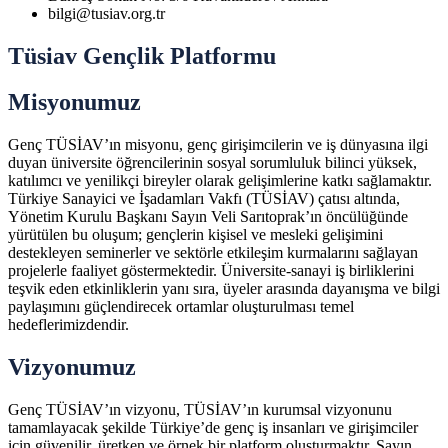
bilgi@tusiav.org.tr
Tüsiav Gençlik Platformu
Misyonumuz
Genç TÜSİAV’ın misyonu, genç girişimcilerin ve iş dünyasına ilgi
duyan üniversite öğrencilerinin sosyal sorumluluk bilinci yüksek,
katılımcı ve yenilikçi bireyler olarak gelişimlerine katkı sağlamaktır.
Türkiye Sanayici ve İşadamları Vakfı (TÜSİAV) çatısı altında,
Yönetim Kurulu Başkanı Sayın Veli Sarıtoprak’ın öncülüğünde
yürütülen bu oluşum; gençlerin kişisel ve mesleki gelişimini
destekleyen seminerler ve sektörle etkileşim kurmalarını sağlayan
projelerle faaliyet göstermektedir. Üniversite-sanayi iş birliklerini
teşvik eden etkinliklerin yanı sıra, üyeler arasında dayanışma ve bilgi
paylaşımını güçlendirecek ortamlar oluşturulması temel
hedeflerimizdendir.
Vizyonumuz
Genç TÜSİAV’ın vizyonu, TÜSİAV’ın kurumsal vizyonunu
tamamlayacak şekilde Türkiye’de genç iş insanları ve girişimciler
için güvenilir, üretken ve örnek bir platform oluşturmaktır. Sayın