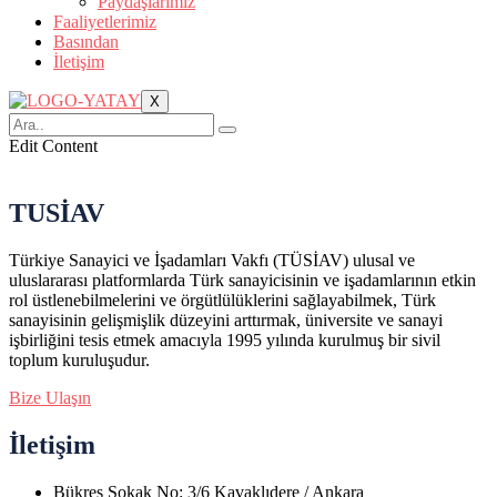
Paydaşlarımız
Faaliyetlerimiz
Basından
İletişim
X
Edit Content
TUSİAV
Türkiye Sanayici ve İşadamları Vakfı (TÜSİAV) ulusal ve
uluslararası platformlarda Türk sanayicisinin ve işadamlarının etkin
rol üstlenebilmelerini ve örgütlülüklerini sağlayabilmek, Türk
sanayisinin gelişmişlik düzeyini arttırmak, üniversite ve sanayi
işbirliğini tesis etmek amacıyla 1995 yılında kurulmuş bir sivil
toplum kuruluşudur.
Bize Ulaşın
İletişim
Bükreş Sokak No: 3/6 Kavaklıdere / Ankara