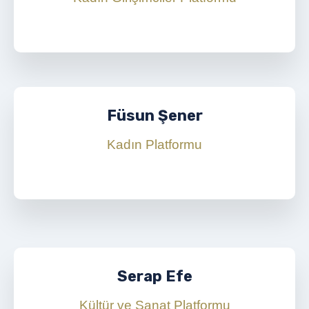
Füsun Şener
Kadın Platformu
Serap Efe
Kültür ve Sanat Platformu