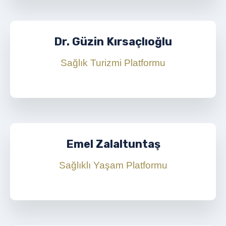
Dr. Güzin Kırsaçlıoğlu
Sağlık Turizmi Platformu
Emel Zalaltuntaş
Sağlıklı Yaşam Platformu