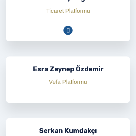
Ticaret Platformu
Esra Zeynep Özdemir
Vefa Platformu
Serkan Kumdakçı