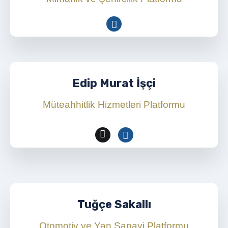
Edip Murat İşçi
Müteahhitlik Hizmetleri Platformu
Tuğçe Sakallı
Otomotiv ve Yan Sanayi Platformu