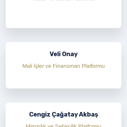
Veli Onay
Mali İşler ve Finansman Platformu
Cengiz Çağatay Akbaş
Mimarlık ve Şehircilik Platformu