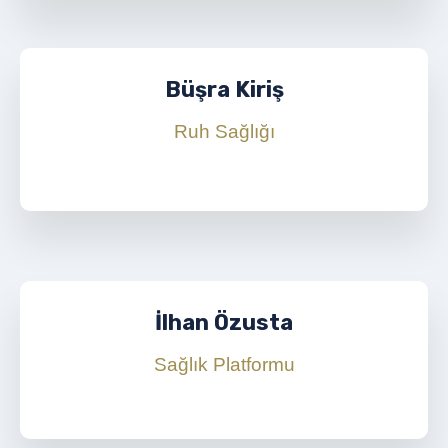
Büşra Kiriş
Ruh Sağlığı
İlhan Özusta
Sağlık Platformu